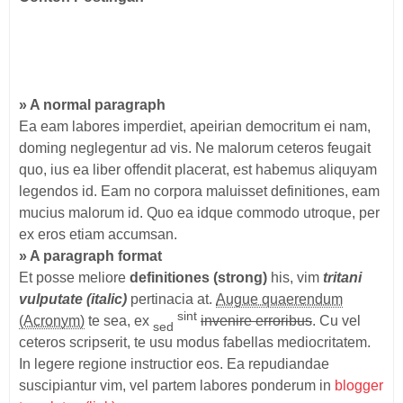
» A normal paragraph
Ea eam labores imperdiet, apeirian democritum ei nam,
doming neglegentur ad vis. Ne malorum ceteros feugait
quo, ius ea liber offendit placerat, est habemus aliquyam
legendos id. Eam no corpora maluisset definitiones, eam
mucius malorum id. Quo ea idque commodo utroque, per
ex eros etiam accumsan.
» A paragraph format
Et posse meliore
definitiones (strong)
his, vim
tritani
vulputate (italic)
pertinacia at.
Augue quaerendum
sint
(Acronym)
te sea, ex
invenire erroribus
. Cu vel
sed
ceteros scripserit, te usu modus fabellas mediocritatem.
In legere regione instructior eos. Ea repudiandae
suscipiantur vim, vel partem labores ponderum in
blogger