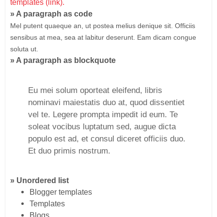
templates (link).
» A paragraph as code
Mel putent quaeque an, ut postea melius denique sit. Officiis
sensibus at mea, sea at labitur deserunt. Eam dicam congue
soluta ut.
» A paragraph as blockquote
Eu mei solum oporteat eleifend, libris
nominavi maiestatis duo at, quod dissentiet
vel te. Legere prompta impedit id eum. Te
soleat vocibus luptatum sed, augue dicta
populo est ad, et consul diceret officiis duo.
Et duo primis nostrum.
» Unordered list
Blogger templates
Templates
Blogs