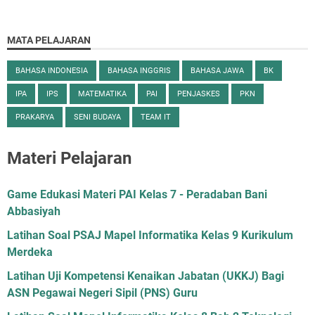
MATA PELAJARAN
BAHASA INDONESIA
BAHASA INGGRIS
BAHASA JAWA
BK
IPA
IPS
MATEMATIKA
PAI
PENJASKES
PKN
PRAKARYA
SENI BUDAYA
TEAM IT
Materi Pelajaran
Game Edukasi Materi PAI Kelas 7 - Peradaban Bani
Abbasiyah
Latihan Soal PSAJ Mapel Informatika Kelas 9 Kurikulum
Merdeka
Latihan Uji Kompetensi Kenaikan Jabatan (UKKJ) Bagi
ASN Pegawai Negeri Sipil (PNS) Guru