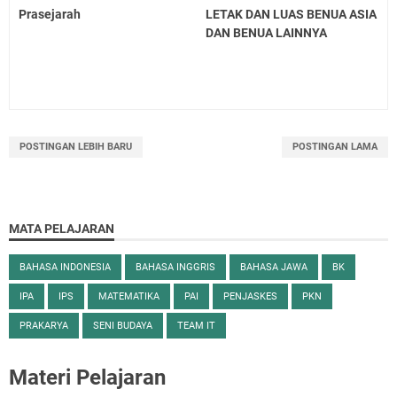
Prasejarah
LETAK DAN LUAS BENUA ASIA
DAN BENUA LAINNYA
POSTINGAN LEBIH BARU
POSTINGAN LAMA
MATA PELAJARAN
BAHASA INDONESIA
BAHASA INGGRIS
BAHASA JAWA
BK
IPA
IPS
MATEMATIKA
PAI
PENJASKES
PKN
PRAKARYA
SENI BUDAYA
TEAM IT
Materi Pelajaran