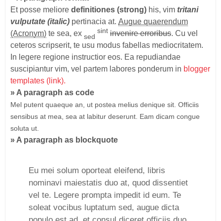
Et posse meliore
definitiones (strong)
his, vim
tritani
vulputate (italic)
pertinacia at.
Augue quaerendum
sint
(Acronym)
te sea, ex
invenire erroribus
. Cu vel
sed
ceteros scripserit, te usu modus fabellas mediocritatem.
In legere regione instructior eos. Ea repudiandae
suscipiantur vim, vel partem labores ponderum in
blogger
templates (link).
» A paragraph as code
Mel putent quaeque an, ut postea melius denique sit. Officiis
sensibus at mea, sea at labitur deserunt. Eam dicam congue
soluta ut.
» A paragraph as blockquote
Eu mei solum oporteat eleifend, libris
nominavi maiestatis duo at, quod dissentiet
vel te. Legere prompta impedit id eum. Te
soleat vocibus luptatum sed, augue dicta
populo est ad, et consul diceret officiis duo.