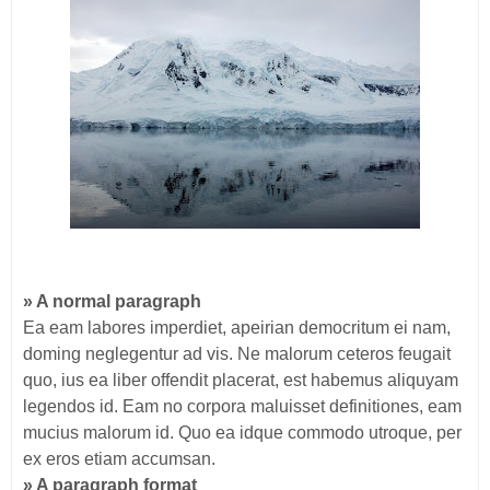
» A normal paragraph
Ea eam labores imperdiet, apeirian democritum ei nam,
doming neglegentur ad vis. Ne malorum ceteros feugait
quo, ius ea liber offendit placerat, est habemus aliquyam
legendos id. Eam no corpora maluisset definitiones, eam
mucius malorum id. Quo ea idque commodo utroque, per
ex eros etiam accumsan.
» A paragraph format