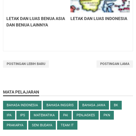
LETAK DAN LUAS BENUA ASIA
LETAK DAN LUAS INDONESIA
DAN BENUA LAINNYA
POSTINGAN LEBIH BARU
POSTINGAN LAMA
MATA PELAJARAN
BAHASA INDONESIA
BAHASA INGGRIS
BAHASA JAWA
BK
IPA
IPS
MATEMATIKA
PAI
PENJASKES
PKN
PRAKARYA
SENI BUDAYA
TEAM IT