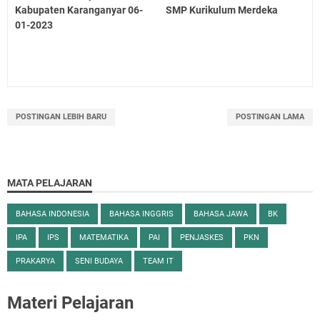
Kabupaten Karanganyar 06-
SMP Kurikulum Merdeka
01-2023
POSTINGAN LEBIH BARU
POSTINGAN LAMA
MATA PELAJARAN
BAHASA INDONESIA
BAHASA INGGRIS
BAHASA JAWA
BK
IPA
IPS
MATEMATIKA
PAI
PENJASKES
PKN
PRAKARYA
SENI BUDAYA
TEAM IT
Materi Pelajaran