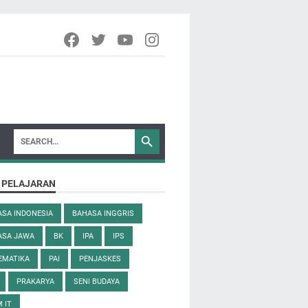
 PELAJARAN
SA INDONESIA
BAHASA INGGRIS
ASA JAWA
BK
IPA
IPS
EMATIKA
PAI
PENJASKES
PRAKARYA
SENI BUDAYA
 IT