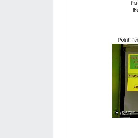
Pe
Ib
Point' T