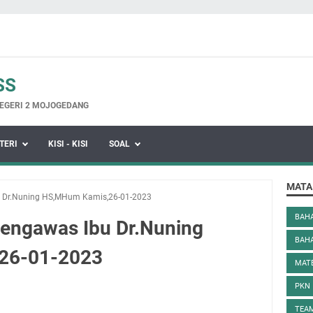
SS
EGERI 2 MOJOGEDANG
TERI
KISI - KISI
SOAL
MATA
 Dr.Nuning HS,MHum Kamis,26-01-2023
BAHA
engawas Ibu Dr.Nuning
BAH
26-01-2023
MAT
PKN
TEAM