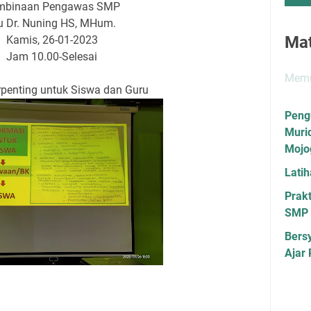
mbinaan Pengawas SMP
u Dr. Nuning HS, MHum.
Mat
Kamis, 26-01-2023
Jam 10.00-Selesai
Memu
erpenting untuk Siswa dan Guru
Peng
Muri
Mojo
Lati
Prakt
SMP 
Bers
Ajar