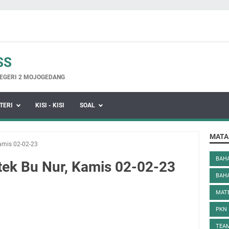
SS
EGERI 2 MOJOGEDANG
TERI
KISI - KISI
SOAL
MATA
Kamis 02-02-23
BAHA
ktek Bu Nur, Kamis 02-02-23
BAH
MAT
PKN
TEAM