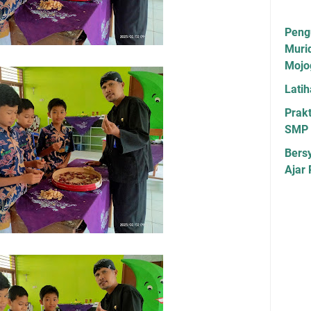
Peng
Muri
Mojo
Lati
Prakt
SMP 
Bers
Ajar