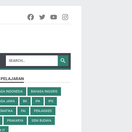
 PELAJARAN
SA INDONESIA
BAHASA INGGRIS
ASA JAWA
BK
IPA
IPS
EMATIKA
PAI
PENJASKES
PRAKARYA
SENI BUDAYA
 IT