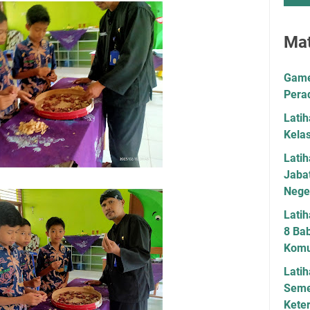
Mat
Game 
Pera
Lati
Kela
Lati
Jaba
Neger
Latih
8 Bab
Komu
Latih
Seme
Kete