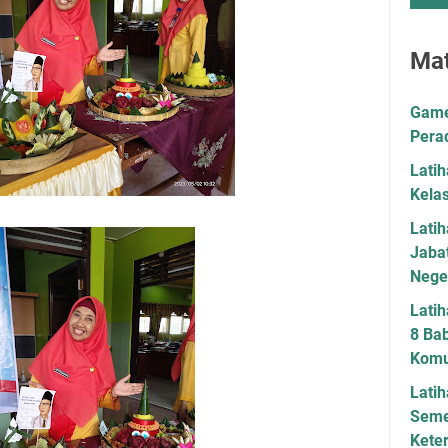
Mat
Game 
Pera
Lati
Kela
Lati
Jaba
Neger
Latih
8 Bab
Komu
Latih
Seme
Kete