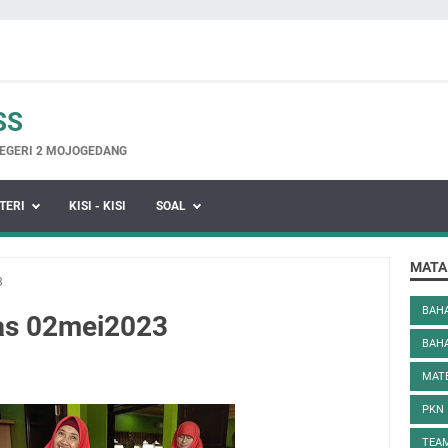
SS
EGERI 2 MOJOGEDANG
TERI
KISI - KISI
SOAL
MATA
3
BAHA
as 02mei2023
BAH
MAT
PKN
TEAM