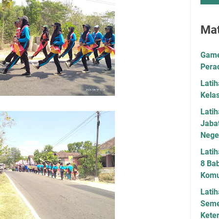
Mat
Game 
Pera
Lati
Kela
Lati
Jaba
Neger
Latih
8 Bab
Komu
Latih
Seme
Kete