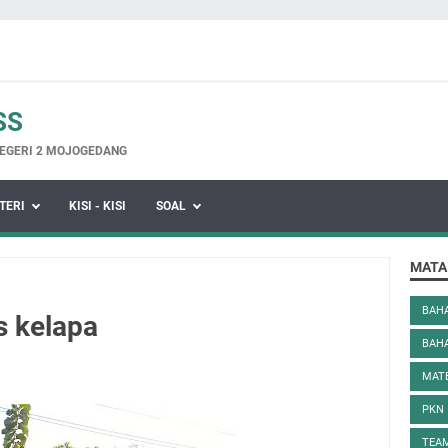
SS
EGERI 2 MOJOGEDANG
TERI
KISI - KISI
SOAL
MATA
BAHA
s kelapa
BAH
MAT
PKN
TEAM