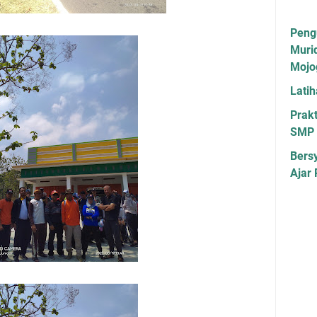
Peng
Muri
Mojo
Lati
Prakt
SMP 
Bers
Ajar