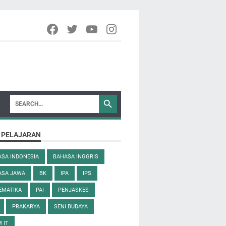
 PELAJARAN
SA INDONESIA
BAHASA INGGRIS
ASA JAWA
BK
IPA
IPS
EMATIKA
PAI
PENJASKES
PRAKARYA
SENI BUDAYA
 IT