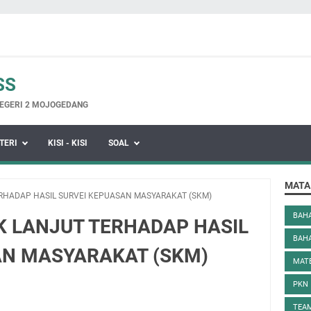
SS
EGERI 2 MOJOGEDANG
TERI
KISI - KISI
SOAL
MATA
RHADAP HASIL SURVEI KEPUASAN MASYARAKAT (SKM)
BAHA
K LANJUT TERHADAP HASIL
BAH
AN MASYARAKAT (SKM)
MAT
PKN
TEAM