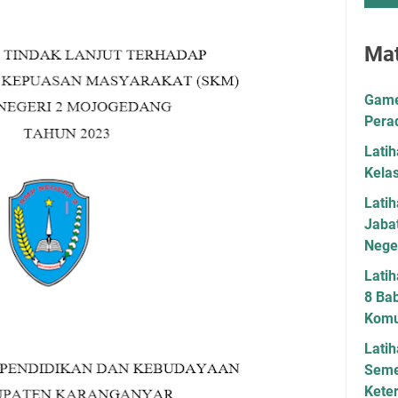
Mat
Game 
Pera
Lati
Kela
Lati
Jaba
Neger
Latih
8 Bab
Komu
Latih
Seme
Kete