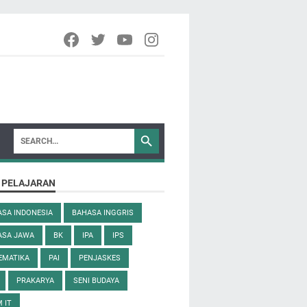
 PELAJARAN
SA INDONESIA
BAHASA INGGRIS
ASA JAWA
BK
IPA
IPS
EMATIKA
PAI
PENJASKES
PRAKARYA
SENI BUDAYA
 IT