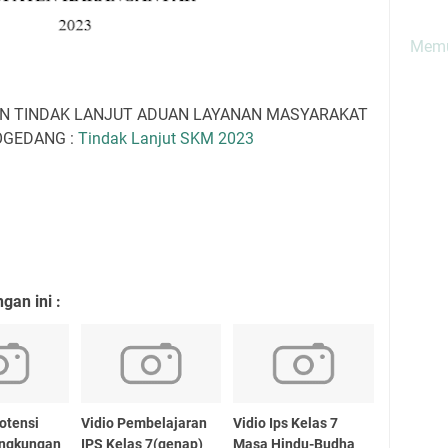
Memu
AN TINDAK LANJUT ADUAN LAYANAN MASYARAKAT
OGEDANG :
Tindak Lanjut SKM 2023
an ini :
otensi
Vidio Pembelajaran
Vidio Ips Kelas 7
ingkungan
IPS Kelas 7(genap)
Masa Hindu-Budha