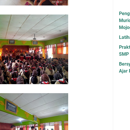
Peng
Muri
Mojo
Lati
Prakt
SMP 
Bers
Ajar