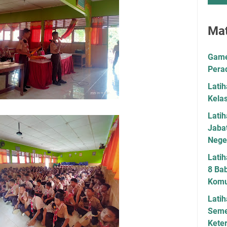
Mat
Game 
Pera
Lati
Kela
Lati
Jaba
Neger
Latih
8 Bab
Komu
Latih
Seme
Kete