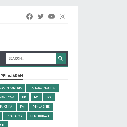
 PELAJARAN
SA INDONESIA
BAHASA INGGRIS
ASA JAWA
BK
IPA
IPS
EMATIKA
PAI
PENJASKES
PRAKARYA
SENI BUDAYA
 IT