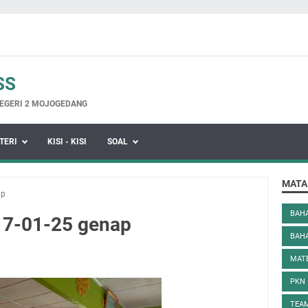
SS
EGERI 2 MOJOGEDANG
TERI
KISI - KISI
SOAL
MATA
ap
BAHA
17-01-25 genap
BAH
MAT
PKN
TEAM