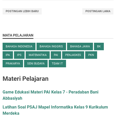
POSTINGAN LEBIH BARU
POSTINGAN LAMA
MATA PELAJARAN
BAHASA INDONESIA
BAHASA INGGRIS
BAHASA JAWA
BK
IPA
IPS
MATEMATIKA
PAI
PENJASKES
PKN
PRAKARYA
SENI BUDAYA
TEAM IT
Materi Pelajaran
Game Edukasi Materi PAI Kelas 7 - Peradaban Bani
Abbasiyah
Latihan Soal PSAJ Mapel Informatika Kelas 9 Kurikulum
Merdeka