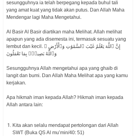
sesungguhnya ia telah berpegang kepada buhul tali
yang amat kuat yang tidak akan putus. Dan Allah Maha
Mendengar lagi Maha Mengetahui.
Al Basir Al Basir diartikan maha Melihat. Allah melihat
apapun yang ada disemesta ini, termasuk sesuatu yang
lembut dan kecil. إِنَّ ٱللَّهَ يَعْلَمُ غَيْبَ ٱلسَّمَٰوَٰتِ وَٱلْأَرْضِ ۚ
وَٱللَّهُ بَصِيرٌۢ بِمَا تَعْمَلُونَ
Sesungguhnya Allah mengetahui apa yang ghaib di
langit dan bumi. Dan Allah Maha Melihat apa yang kamu
kerjakan.
Apa hikmah iman kepada Allah? Hikmah iman kepada
Allah antara lain:
Kita akan selalu mendapat pertolongan dari Allah
SWT (Buka QS Al mu’min/40: 51)