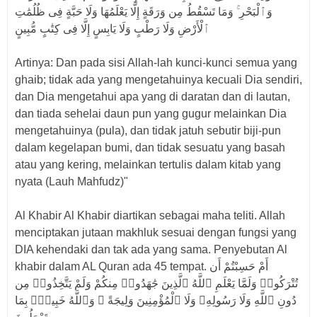
وَٱلْبَحْرِ ۚ وَمَا تَسْقُطُ مِن وَرَقَةٍ إِلَّا يَعْلَمُهَا وَلَا حَبَّةٍ فِى ظُلُمَٰتِ
ٱلْأَرْضِ وَلَا رَطْبٍ وَلَا يَابِسٍ إِلَّا فِى كِتَٰبٍ مُّبِينٍ
Artinya: Dan pada sisi Allah-lah kunci-kunci semua yang
ghaib; tidak ada yang mengetahuinya kecuali Dia sendiri,
dan Dia mengetahui apa yang di daratan dan di lautan,
dan tiada sehelai daun pun yang gugur melainkan Dia
mengetahuinya (pula), dan tidak jatuh sebutir biji-pun
dalam kegelapan bumi, dan tidak sesuatu yang basah
atau yang kering, melainkan tertulis dalam kitab yang
nyata (Lauh Mahfudz)"
Al Khabir Al Khabir diartikan sebagai maha teliti. Allah
menciptakan jutaan makhluk sesuai dengan fungsi yang
DIA kehendaki dan tak ada yang sama. Penyebutan Al
khabir dalam AL Quran ada 45 tempat. أَمْ حَسِبْتُمْ أَن
تُتْرَكُوا۟ وَلَمَّا يَعْلَمِ ٱللَّهُ ٱلَّذِينَ جَٰهَدُوا۟ مِنكُمْ وَلَمْ يَتَّخِذُوا۟ مِن
دُونِ ٱللَّهِ وَلَا رَسُولِهِۦ وَلَا ٱلْمُؤْمِنِينَ وَلِيجَةً ۚ وَٱللَّهُ خَبِيرٌۢ بِمَا