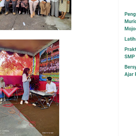
Peng
Muri
Mojo
Lati
Prakt
SMP 
Bers
Ajar