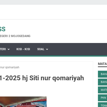
SS
EGERI 2 MOJOGEDANG
TERI
KISI - KISI
SOAL
MATA
i nur qomariyah
BAHA
-2025 hj Siti nur qomariyah
BAH
MAT
PKN
TEAM