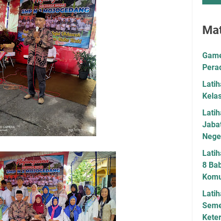
Mat
Game 
Pera
Lati
Kela
Lati
Jaba
Neger
Latih
8 Bab
Komu
Latih
Seme
Kete