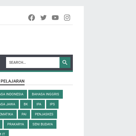
 PELAJARAN
SA INDONESIA
BAHASA INGGRIS
ASA JAWA
BK
IPA
IPS
EMATIKA
PAI
PENJASKES
PRAKARYA
SENI BUDAYA
 IT