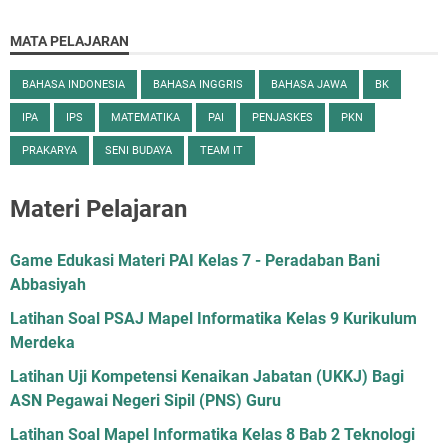
MATA PELAJARAN
BAHASA INDONESIA
BAHASA INGGRIS
BAHASA JAWA
BK
IPA
IPS
MATEMATIKA
PAI
PENJASKES
PKN
PRAKARYA
SENI BUDAYA
TEAM IT
Materi Pelajaran
Game Edukasi Materi PAI Kelas 7 - Peradaban Bani
Abbasiyah
Latihan Soal PSAJ Mapel Informatika Kelas 9 Kurikulum
Merdeka
Latihan Uji Kompetensi Kenaikan Jabatan (UKKJ) Bagi
ASN Pegawai Negeri Sipil (PNS) Guru
Latihan Soal Mapel Informatika Kelas 8 Bab 2 Teknologi