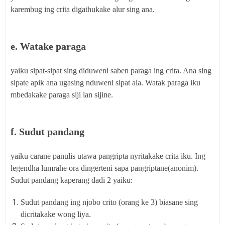
karembug ing crita digathukake alur sing ana.
e. Watake paraga
yaiku sipat-sipat sing diduweni saben paraga ing crita. Ana sing
sipate apik ana ugasing nduweni sipat ala. Watak paraga iku
mbedakake paraga siji lan sijine.
f. Sudut pandang
yaiku carane panulis utawa pangripta nyritakake crita iku. Ing
legendha lumrahe ora dingerteni sapa pangriptane(anonim).
Sudut pandang kaperang dadi 2 yaiku:
Sudut pandang ing njobo crito (orang ke 3) biasane sing
dicritakake wong liya.