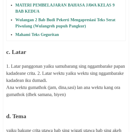
MATERI PEMBELAJARAN BAHASA JAWA KELAS 9
BAB KEDUA
Wulangan 2 Bab Budi Pekerti Mengapresiasi Teks Serat
Piwulang (Wulangreh pupuh Pangkur)
Mahami Teks Geguritan
c. Latar
1. Latar panggonan yaiku samubarang sing nggambarake papan
kadadeane crita. 2. Latar wektu yaiku wektu sing nggambarake
kadadean iku dumadi.
Ana wektu gumathok (jam, dina,sasi) lan ana wektu kang ora
gumathok (dhek samana, biyen)
d. Tema
yaiku bakune crita utawa bab sing wigati utawa bab sing akeh