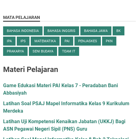
MATA PELAJARAN
BAHASA INDONESIA
BAHASA INGGRIS
BAHASA JAWA
BK
IPA
IPS
MATEMATIKA
PAI
PENJASKES
PKN
PRAKARYA
SENI BUDAYA
TEAM IT
Materi Pelajaran
Game Edukasi Materi PAI Kelas 7 - Peradaban Bani
Abbasiyah
Latihan Soal PSAJ Mapel Informatika Kelas 9 Kurikulum
Merdeka
Latihan Uji Kompetensi Kenaikan Jabatan (UKKJ) Bagi
ASN Pegawai Negeri Sipil (PNS) Guru