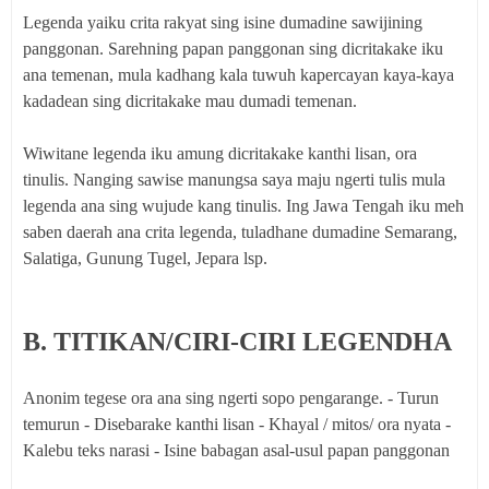
Legenda yaiku crita rakyat sing isine dumadine sawijining
panggonan. Sarehning papan panggonan sing dicritakake iku
ana temenan, mula kadhang kala tuwuh kapercayan kaya-kaya
kadadean sing dicritakake mau dumadi temenan.
Wiwitane legenda iku amung dicritakake kanthi lisan, ora
tinulis. Nanging sawise manungsa saya maju ngerti tulis mula
legenda ana sing wujude kang tinulis. Ing Jawa Tengah iku meh
saben daerah ana crita legenda, tuladhane dumadine Semarang,
Salatiga, Gunung Tugel, Jepara lsp.
B. TITIKAN/CIRI-CIRI LEGENDHA
Anonim tegese ora ana sing ngerti sopo pengarange. - Turun
temurun - Disebarake kanthi lisan - Khayal / mitos/ ora nyata -
Kalebu teks narasi - Isine babagan asal-usul papan panggonan