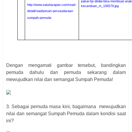
pakai-hp-dinilai-bisa-membuat-ana
http://www.satuharapan.com/read-
kecanduan_m_106579.jpg
detail/read/pesan-persaudaraan-
sumpah-pemuda
Dengan mengamati
g
ambar tersebut,
b
andingkan
pemuda dahulu dan pemuda sekarang dalam
mewujudkan nilai dan semangat Sumpah Pemuda!
3. Sebagai pemuda masa kini, bagaimana
mewujudkan
nilai dan semangat
S
umpah Pemuda dalam kondisi saat
ini?