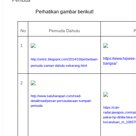
Pemuda
Perhatikan gambar berikut!
No
Pemuda Dahulu
P
1
https://www.hipwee
http://untric.blogspot.com/2014/10/perbedaan-
bangsa/
pemuda-zaman-dahulu-sekarang.html
2
http://www.satuharapan.com/read-
detail/read/pesan-persaudaraan-sumpah-
pemuda
https://cdn-
radar.jawapos.com/up
pakai-hp-dinilai-bis
kecanduan_m_106579