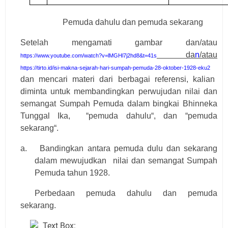
Gambar 4
P
emuda dahulu dan pemuda sekarang
Setelah mengamati gambar dan/atau
da
n
/atau
https://www.youtube.com/watch?v=lMGHl7j2hd8&t=41s
https://tirto.id/isi-makna-sejarah-hari-sumpah-pemuda-28-oktober-1928-eku2
dan mencari materi dari berbagai referensi, kalian
diminta untuk membandingkan perwujudan nilai dan
semangat Sumpah Pemuda dalam bingkai Bhinneka
Tunggal Ika,
“pemuda dahulu“, dan “pemuda
sekarang“.
a.
Bandingkan antara pemuda dulu dan sekarang
dalam mewujudkan
nilai dan semangat Sumpah
Pemuda tahun 1928.
Perbedaan pemuda dahulu dan pemuda
sekarang.