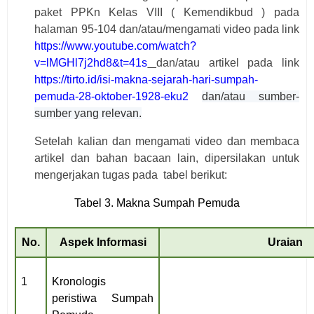
paket PPKn Kelas VIII ( Kemendikbud ) pada
halaman 95-104 dan/atau/mengamati video pada link
https://www.youtube.com/watch?
v=lMGHl7j2hd8&t=41s
dan/atau artikel pada link
https://tirto.id/isi-makna-sejarah-hari-sumpah-
pemuda-28-oktober-1928-eku2
dan/atau sumber-
sumber yang relevan.
Setelah kalian dan mengamati
v
ideo dan membaca
artikel dan bahan bacaan lain, dipersilakan untuk
mengerjakan tugas pada
tabel berikut:
Tabel
3
.
Makna Sumpah Pemuda
No
.
Aspek Informasi
Uraian
1
Kronologis
peristiwa Sumpah